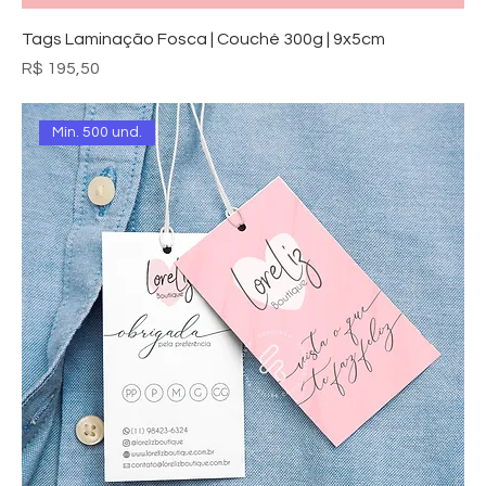
Tags Laminação Fosca | Couché 300g | 9x5cm
Preço
R$ 195,50
Mín. 500 und.