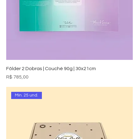
Fôlder 2 Dobras | Couché 90g | 30x21cm
Preço
R$ 785,00
Mín. 25 und.