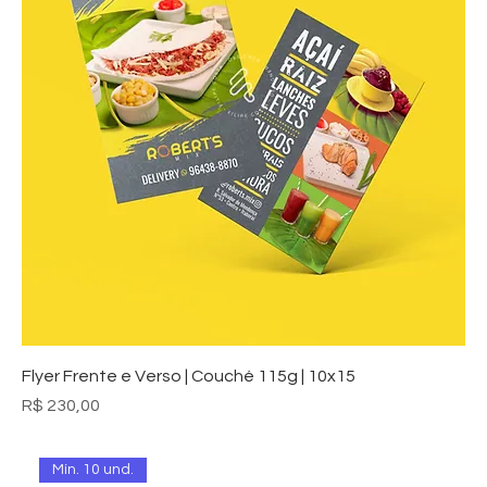
Flyer Frente e Verso | Couché 115g | 10x15
Preço
R$ 230,00
Mín. 10 und.