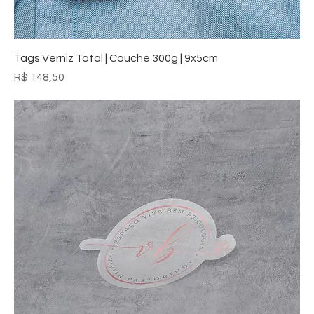
Tags Verniz Total | Couché 300g | 9x5cm
Preço
R$ 148,50