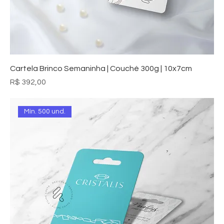
Cartela Brinco Semaninha | Couché 300g | 10x7cm
Preço
R$ 392,00
Mín. 500 und.