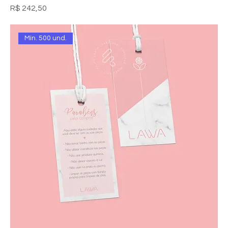
Preço
R$ 242,50
Mín. 500 und.