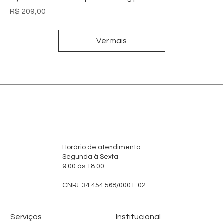
Preço
R$ 209,00
Ver mais
Horário de atendimento:
Segunda à Sexta
9:00 às 18:00
CNPJ: 34.454.568/0001-02
Serviços
Institucional