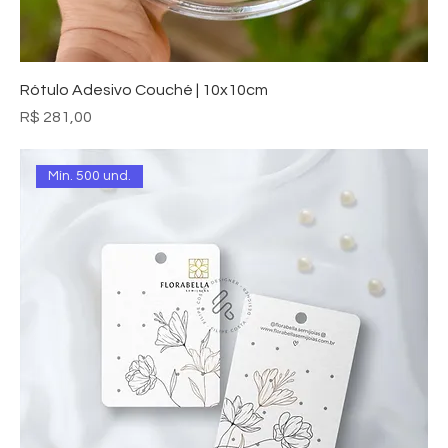
Rótulo Adesivo Couché | 10x10cm
Preço
R$ 281,00
Mín. 500 und.