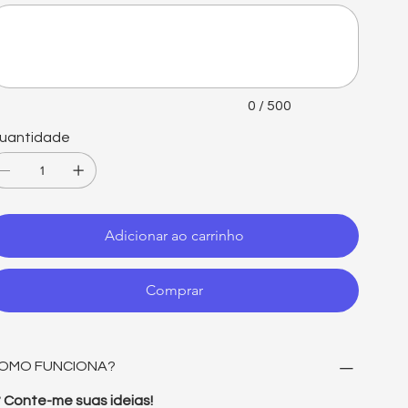
é
0
acteres.
0 / 500
uantidade
Adicionar ao carrinho
Comprar
OMO FUNCIONA?
° Conte-me suas ideias!