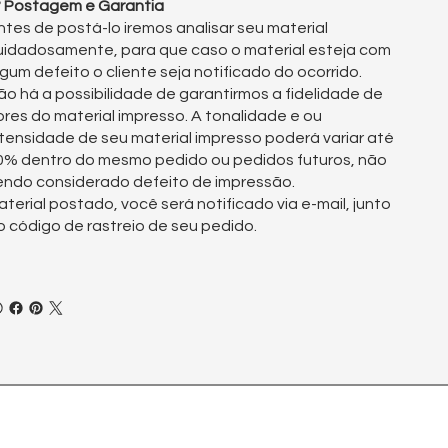
° Postagem e Garantia
ntes de postá-lo iremos analisar seu material
uidadosamente, para que caso o material esteja com
lgum defeito o cliente seja notificado do ocorrido.
ão há a possibilidade de garantirmos a fidelidade de
ores do material impresso. A tonalidade e ou
ntensidade de seu material impresso poderá variar até
0% dentro do mesmo pedido ou pedidos futuros, não
endo considerado defeito de impressão.
aterial postado, você será notificado via e-mail, junto
o código de rastreio de seu pedido.