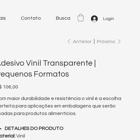
ais
Contato
Busca
Login
Anterior
Próximo
desivo Vinil Transparente |
Pequenos Formatos
eço
$ 106,00
om maior durabilidade e resistência o vinil é a escolha
erfeita para aplicações em embalagens que serão
sadas para produtos alimentícios.
DETALHES DO PRODUTO
aterial:
Vinil