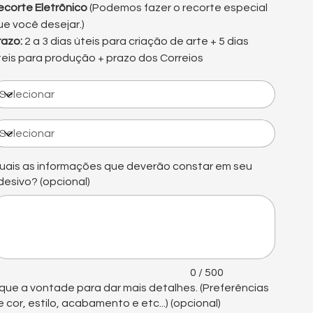
ecorte Eletrônico
(Podemos fazer o recorte especial
ue você desejar.)
razo:
2 a 3 dias úteis para criação de arte + 5 dias
teis para produção + prazo dos Correios
uais as informações que deverão constar em seu
desivo? (opcional)
é
0
acteres.
0 / 500
ique a vontade para dar mais detalhes. (Preferências
e cor, estilo, acabamento e etc...) (opcional)