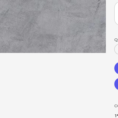
At
50
car
Q
C
1