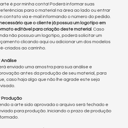
 arte é por minha conta! Poderá informar suas
referências para o material na área ao lado ou entrar
m contato via e-mail informando o número do pedido.
 necessário que o cliente já possua um logotipo em
ormato editável para criação deste material
. Caso
inda não possua um logotipo, poderá solicitar um
rçamento clicando
aqui
ou adicionar um dos
modelos
ré-criados
ao carrinho.
° Análise
erá enviado uma amostra para sua análise e
provação antes da produção de seu material, para
ue, caso haja algo que não lhe agrade este seja
evisado.
° Produção
endo a arte sido aprovada o arquivo será fechado e
nviado para produção. Iniciando o prazo de produção
nformado.