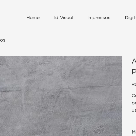
Home
Id. Visual
Impressos
Digit
tos
A
Pr
R
C
p
u
M