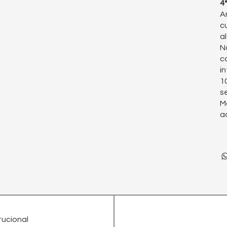
4
A
c
a
N
c
i
1
s
M
a
itucional