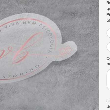
R
q
P
ú
Q
a
At
50
car
F
d