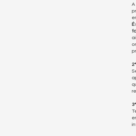
A
p
e
É
f
a
o
p
2
S
a
q
r
3
T
e
i