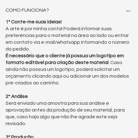
COMO FUNCIONA?
1° Conte-me suas ideias!
A arte é por minha conta! Poderá informar suas
preferências para o material na área ao lado ou entrar
em contato via e-mail/whatsapp informando o número
do pedido.
É necessário que o cliente já possua um logotipo em
formato editável para criação deste material
. Caso
ainda não possua um logotipo, poderá solicitar um
orçamento clicando
aqui
ou adicionar um dos
modelos
pré-criados
ao carrinho.
2° Análise
Será enviado uma amostra para sua análise e
aprovação antes da produção de seu material, para
que, caso haja algo que não lhe agrade este seja
revisado.
3° Produção