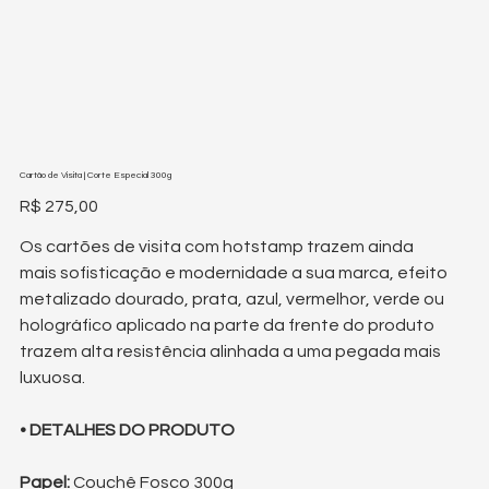
Cartão de Visita | Corte Especial 300g
Preço
R$ 275,00
Os cartões de visita com hotstamp trazem ainda
mais sofisticação e modernidade a sua marca, efeito
metalizado dourado, prata, azul, vermelhor, verde ou
holográfico aplicado na parte da frente do produto
trazem alta resistência alinhada a uma pegada mais
luxuosa.
• DETALHES DO PRODUTO
Papel:
Couchê Fosco 300g