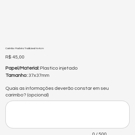
Carimbo Madeira Tradicional 4x4cm
Preço
R$ 45,00
Papel/Material:
Plastico injetado
Tamanho:
37x37mm
Quais as informações deverão constar em seu
carimbo? (opcional)
Até
500
caracteres.
0 / 500