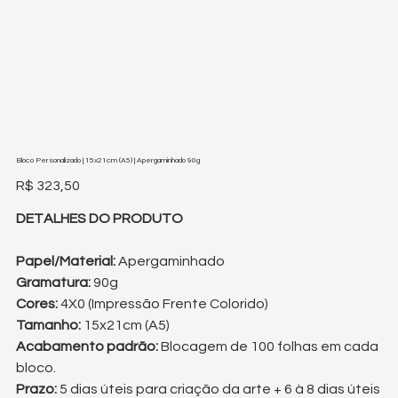
Bloco Personalizado | 15x21cm (A5) | Apergaminhado 90g
Preço
R$ 323,50
DETALHES DO PRODUTO
Papel/Material:
Apergaminhado
Gramatura:
90g
Cores:
4X0 (Impressão Frente Colorido)
Tamanho:
15x21cm (A5)
Acabamento padrão:
Blocagem de 100 folhas em cada
bloco.
Prazo:
5 dias úteis para criação da arte + 6 à 8 dias úteis