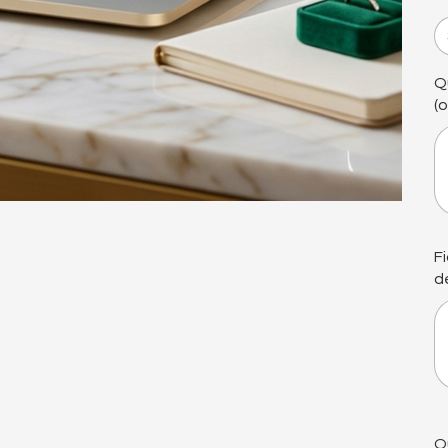
Q
(
At
50
car
F
de
At
50
car
Q