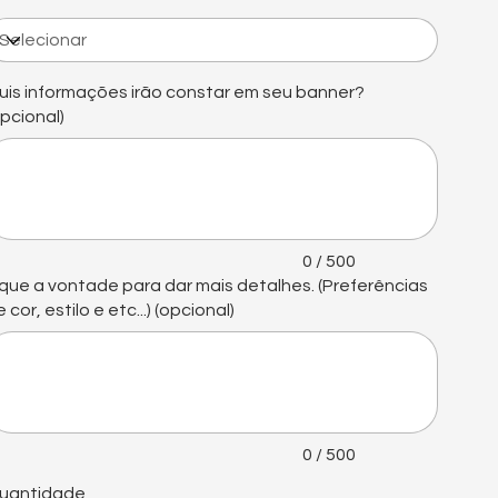
uis informações irão constar em seu banner?
opcional)
é
0
acteres.
0 / 500
ique a vontade para dar mais detalhes. (Preferências
 cor, estilo e etc...) (opcional)
é
0
acteres.
0 / 500
uantidade