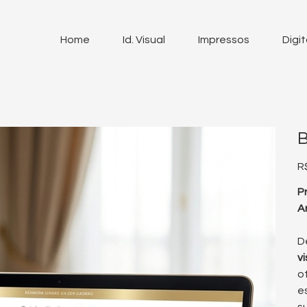
Home
Id. Visual
Impressos
Digit
B
Pr
R
P
A
D
v
o
e