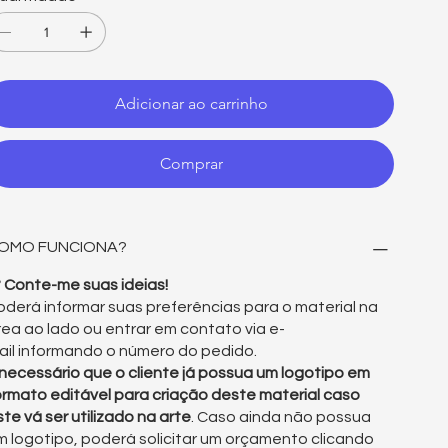
Adicionar ao carrinho
Comprar
OMO FUNCIONA?
° Conte-me suas ideias!
oderá informar suas preferências para o material na
rea ao lado ou entrar em contato via e-
ail informando o número do pedido.
 necessário que o cliente já possua um logotipo em
ormato editável para criação deste material caso
ste vá ser utilizado na arte
. Caso ainda não possua
m logotipo, poderá solicitar um orçamento clicando