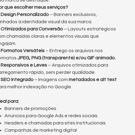
ua marca se destaque.
or que escolher meus serviços?
✔
Design Personalizado
– Banners exclusivos,
linhados à identidade visual da sua marca.
✔
Otimizados para Conversão
– Layouts estratégicos
om chamadas claras e elementos visuais que
ngajam.
✔
Formatos Versáteis
– Entrego os arquivos nos
ormatos
JPEG, PNG (transparente) e/ou GIF animado.
✔
Responsivos e Leves
– Arquivos otimizados para
arregamento rápido, sem perder qualidade.
✔
SEO Integrado
– Imagens com
metadados e alt text
ara melhor indexação no Google.
deal para:
Banners de promoções
Anúncios para Google Ads e redes sociais
Headers e chamadas para sites institucionais
Campanhas de marketing digital