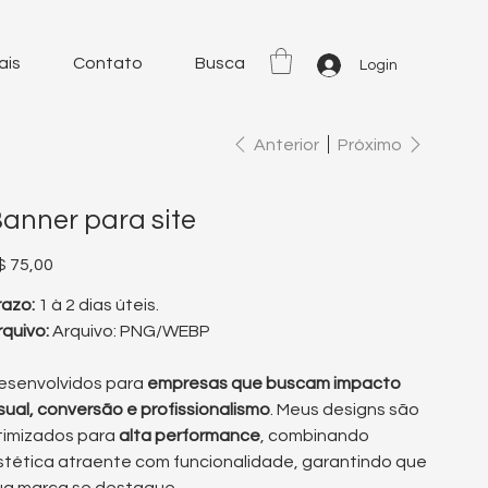
ais
Contato
Busca
Login
Anterior
Próximo
anner para site
eço
$ 75,00
razo:
1 à 2 dias úteis.
rquivo:
Arquivo: PNG/WEBP
esenvolvidos para
empresas que buscam impacto
isual, conversão e profissionalismo
. Meus designs são
timizados para
alta performance
, combinando
stética atraente com funcionalidade, garantindo que