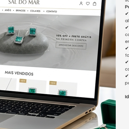
s
P
a
c
e
f
c
p
I