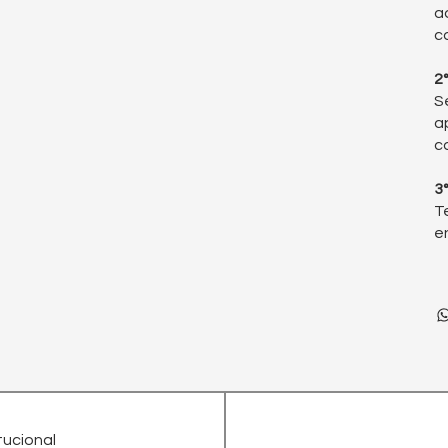
a
c
2
S
a
c
3
T
e
itucional