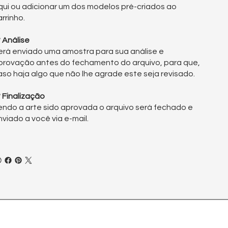
qui
ou adicionar um dos
modelos pré-criados
ao
arrinho.
° Análise
erá enviado uma amostra para sua análise e
provação antes do fechamento do arquivo, para que,
aso haja algo que não lhe agrade este seja revisado.
° Finalização
endo a arte sido aprovada o arquivo será fechado e
nviado a você via e-mail.