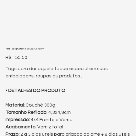
Mini Tags | Couché 300g | 4,5x5cm
Preço
R$ 155,50
Tags para dar aquele toque especial em suas
embalagens, roupas ou produtos .
• DETALHES DO PRODUTO
Material:
Couché 300g
Tamanho Refilado:
4,3x4,8cm
Impressão:
4x4
Frente e Verso
Acabamento:
Verniz total
Prazo:
2 à 3 dias úteis para criação da arte + 8 dias úteis