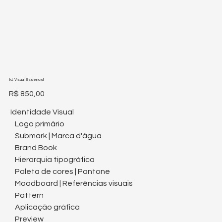
Id. Visual Essencial
Preço
R$ 850,00
Identidade Visual
Logo primário
Submark | Marca d'água
Brand Book
Hierarquia tipográfica
Paleta de cores | Pantone
Moodboard | Referências visuais
Pattern
Aplicação gráfica
Preview