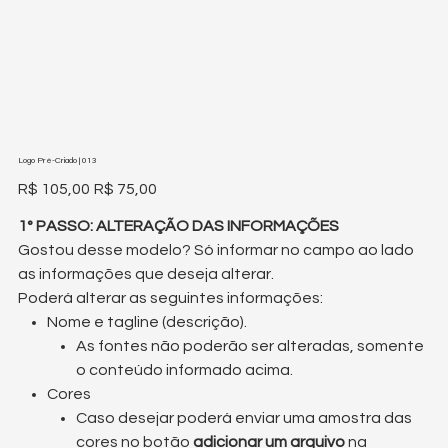
Logo Pré-Criado | 013
Preço
Preço
R$ 105,00
R$ 75,00
original
promocional
1° PASSO: ALTERAÇÃO DAS INFORMAÇÕES
Gostou desse modelo? Só informar no campo ao lado
as informações que deseja alterar.
Poderá alterar as seguintes informações:
Nome e tagline (descrição).
As fontes não poderão ser alteradas, somente
o conteúdo informado acima.
Cores
Caso desejar poderá enviar uma amostra das
cores no botão
adicionar um arquivo
na