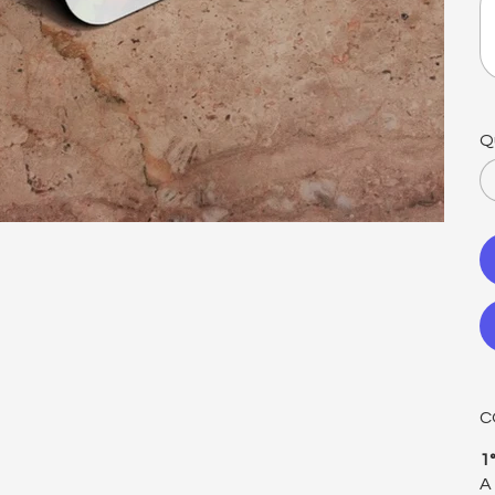
Q
C
1
A