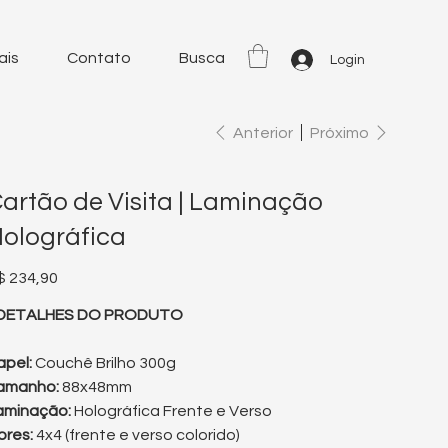
ais
Contato
Busca
Login
Anterior
Próximo
artão de Visita | Laminação
olográfica
eço
$ 234,90
 DETALHES DO PRODUTO
apel:
Couchê Brilho 300g
amanho:
88x48mm
aminação:
Holográfica Frente e Verso
ores:
4x4 (frente e verso colorido)