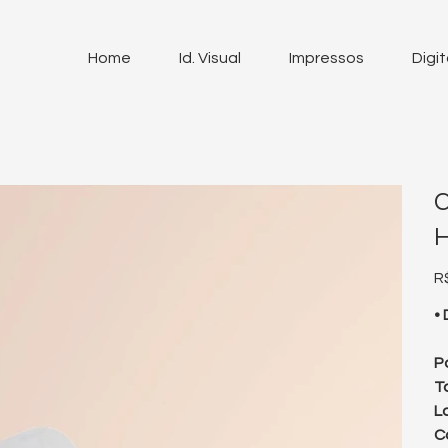
Home
Id. Visual
Impressos
Digit
C
H
Pr
R
•
P
T
L
C