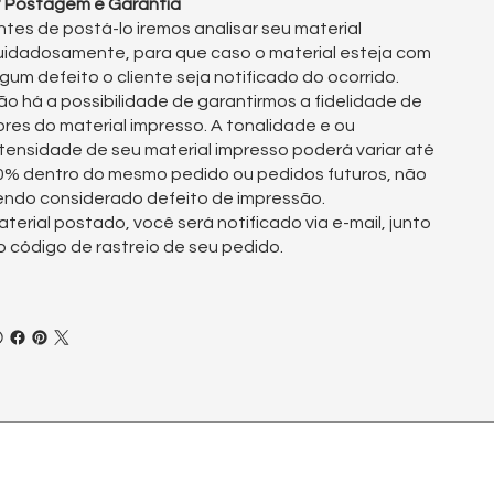
° Postagem e Garantia
ntes de postá-lo iremos analisar seu material
uidadosamente, para que caso o material esteja com
lgum defeito o cliente seja notificado do ocorrido.
ão há a possibilidade de garantirmos a fidelidade de
ores do material impresso. A tonalidade e ou
ntensidade de seu material impresso poderá variar até
0% dentro do mesmo pedido ou pedidos futuros, não
endo considerado defeito de impressão.
aterial postado, você será notificado via e-mail, junto
o código de rastreio de seu pedido.