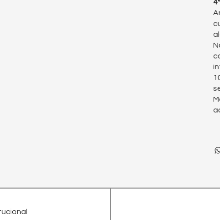
4
A
c
a
N
c
i
1
s
M
a
itucional