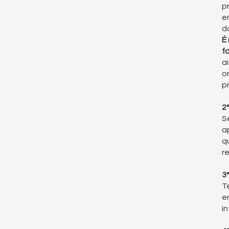
p
e
d
É
f
a
o
p
2
S
a
q
r
3
T
e
i