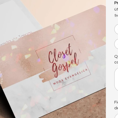
P
ú
f
Q
c
At
50
car
F
d
At
50
car