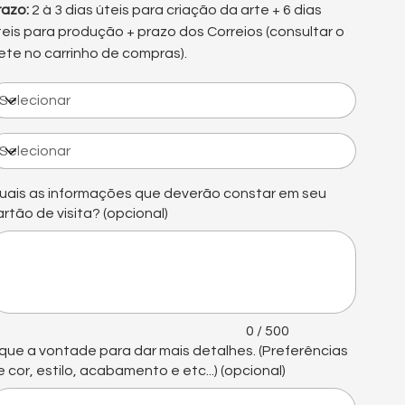
razo:
2 à 3 dias úteis para criação da arte + 6 dias
teis para produção + prazo dos Correios (consultar o
rete no carrinho de compras).
uais as informações que deverão constar em seu
artão de visita? (opcional)
é
0
acteres.
0 / 500
ique a vontade para dar mais detalhes. (Preferências
e cor, estilo, acabamento e etc...) (opcional)
é
0
acteres.