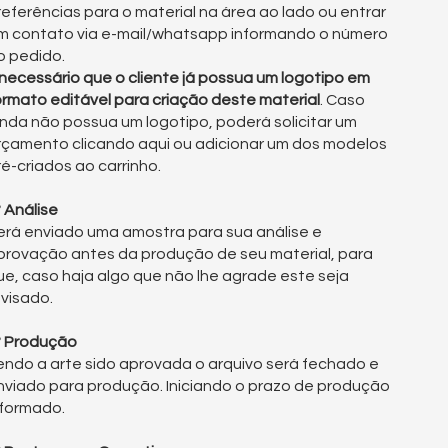
referências para o material na área ao lado ou entrar
m contato via e-mail/whatsapp informando o número
o pedido.
 necessário que o cliente já possua um logotipo em
ormato editável para criação deste material
. Caso
inda não possua um logotipo, poderá solicitar um
rçamento clicando aqui ou adicionar um dos modelos
ré-criados ao carrinho.
° Análise
erá enviado uma amostra para sua análise e
provação antes da produção de seu material, para
ue, caso haja algo que não lhe agrade este seja
evisado.
° Produção
endo a arte sido aprovada o arquivo será fechado e
nviado para produção. Iniciando o prazo de produção
nformado.