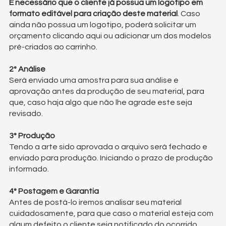
É necessário que o cliente já possua um logotipo em
formato editável para criação deste material
. Caso
ainda não possua um logotipo, poderá solicitar um
orçamento clicando
aqui
ou adicionar um dos
modelos
pré-criados
ao carrinho.
2° Análise
Será enviado uma amostra para sua análise e
aprovação antes da produção de seu material, para
que, caso haja algo que não lhe agrade este seja
revisado.
3° Produção
Tendo a arte sido aprovada o arquivo será fechado e
enviado para produção. Iniciando o prazo de produção
informado.
4° Postagem e Garantia
Antes de postá-lo iremos analisar seu material
cuidadosamente, para que caso o material esteja com
algum defeito o cliente seja notificado do ocorrido.