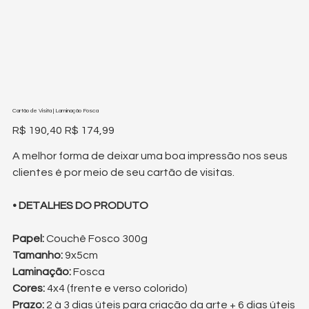
Cartão de Visita | Laminação Fosca
Preço
Preço
R$ 190,40
R$ 174,99
original
promocional
A melhor forma de deixar uma boa impressão nos seus
clientes é por meio de seu cartão de visitas.
• DETALHES DO PRODUTO
Papel:
Couchê Fosco 300g
Tamanho:
9x5cm
Laminação:
Fosca
Cores:
4x4 (frente e verso colorido)
Prazo:
2 à 3 dias úteis para criação da arte + 6 dias úteis